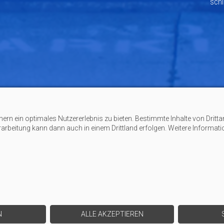
schl
n ein optimales Nutzererlebnis zu bieten. Bestimmte Inhalte von Dritta
erarbeitung kann dann auch in einem Drittland erfolgen. Weitere Informat
N
ALLE AKZEPTIEREN
STARTSEITE
|
KONTAKT
|
DATEN­SCHUTZ
|
IMPRESSUM