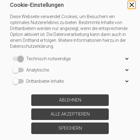
Cookie-Einstellungen
ANGEBOTSANFRAGE
Diese Webseite verwendet Cookies, um Besuchern ein
Sie haben Interesse an unseren Dienstleistungen, oder
optimales Nutzererlebnis zu bieten. Bestimmte Inhalte von
möchten ein Angebot einholen? Schreiben Sie uns an. Wir
Drittanbietern werden nur angezeigt, wenn die entsprechende
Option aktiviert ist. Die Datenverarbeitung kann dann auch in
gehen genau auf Ihre Anliegen ein und schlagen Ihnen eine
einem Drittland erfolgen. Weitere Informationen hierzu in der
praktikable und kostengünstige Lösung vor.
Datenschutzerklärung.
Technisch notwendige
Angebotsanfrage
Analytische
Drittanbieter-Inhalte
ABLEHNEN
ALLE AKZEPTIEREN
SPEICHERN
STARTSEITE
|
KONTAKT
|
DATEN­SCHUTZ
|
IMPRESSUM