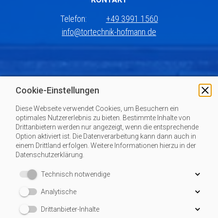
Telefon:
+49 3991 1560
info@tortechnik-hofmann.de
Cookie-Einstellungen
ANGEBOTSANFRAGE
Diese Webseite verwendet Cookies, um Besuchern ein
Sie haben Interesse an unseren Dienstleistungen, oder
optimales Nutzererlebnis zu bieten. Bestimmte Inhalte von
möchten ein Angebot einholen? Schreiben Sie uns an. Wir
Drittanbietern werden nur angezeigt, wenn die entsprechende
Option aktiviert ist. Die Datenverarbeitung kann dann auch in
gehen genau auf Ihre Anliegen ein und schlagen Ihnen eine
einem Drittland erfolgen. Weitere Informationen hierzu in der
praktikable und kostengünstige Lösung vor.
Datenschutzerklärung.
Technisch notwendige
Angebotsanfrage
Analytische
Drittanbieter-Inhalte