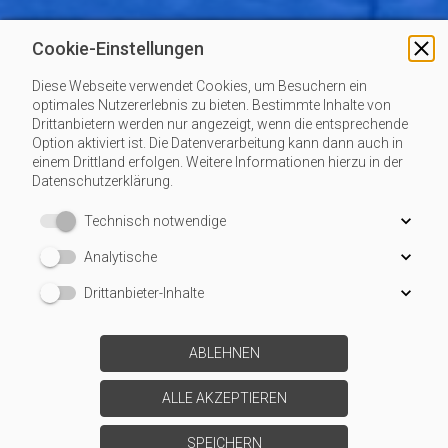
Cookie-Einstellungen
ANGEBOTSANFRAGE
Diese Webseite verwendet Cookies, um Besuchern ein
Sie haben Interesse an unseren Dienstleistungen, oder
optimales Nutzererlebnis zu bieten. Bestimmte Inhalte von
möchten ein Angebot einholen? Schreiben Sie uns an. Wir
Drittanbietern werden nur angezeigt, wenn die entsprechende
Option aktiviert ist. Die Datenverarbeitung kann dann auch in
gehen genau auf Ihre Anliegen ein und schlagen Ihnen eine
einem Drittland erfolgen. Weitere Informationen hierzu in der
praktikable und kostengünstige Lösung vor.
Datenschutzerklärung.
Technisch notwendige
Angebotsanfrage
Analytische
Drittanbieter-Inhalte
ABLEHNEN
ALLE AKZEPTIEREN
SPEICHERN