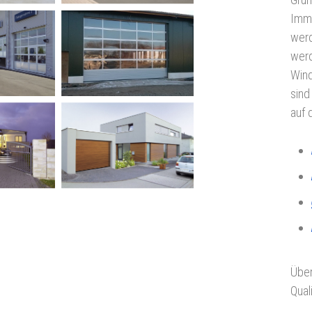
Immo
werd
werd
Wind
sind
auf 
Über
Qual