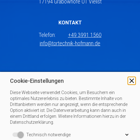
17194 Grabowhöfe OT Vielist
KONTAKT
Telefon:
+49 3991 1560
info@tortechnik-hofmann.de
Cookie-Einstellungen
ANGEBOTSANFRAGE
Diese Webseite verwendet Cookies, um Besuchern ein
Sie haben Interesse an unseren Dienstleistungen, oder
optimales Nutzererlebnis zu bieten. Bestimmte Inhalte von
möchten ein Angebot einholen? Schreiben Sie uns an. Wir
Drittanbietern werden nur angezeigt, wenn die entsprechende
Option aktiviert ist. Die Datenverarbeitung kann dann auch in
gehen genau auf Ihre Anliegen ein und schlagen Ihnen eine
einem Drittland erfolgen. Weitere Informationen hierzu in der
praktikable und kostengünstige Lösung vor.
Datenschutzerklärung.
Technisch notwendige
Angebotsanfrage